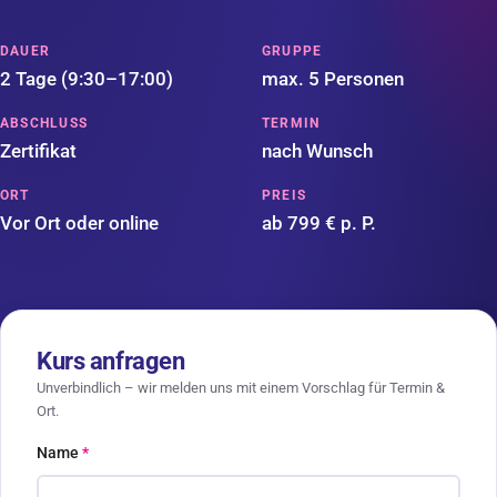
DAUER
GRUPPE
2 Tage (9:30–17:00)
max. 5 Personen
ABSCHLUSS
TERMIN
Zertifikat
nach Wunsch
ORT
PREIS
Vor Ort oder online
ab 799 € p. P.
Kurs anfragen
Unverbindlich – wir melden uns mit einem Vorschlag für Termin &
Ort.
Name
*
Bitte leer lassen
Ihre Website